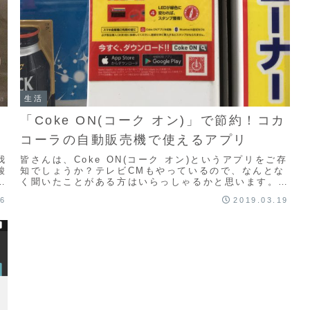
生活
「Coke ON(コーク オン)」で節約！コカ
コーラの自動販売機で使えるアプリ
我
皆さんは、Coke ON(コーク オン)というアプリをご存
酸
知でしょうか？テレビCMもやっているので、なんとな
ス
く聞いたことがある方はいらっしゃるかと思います。
Coke ON(コーク オン)私は最初「ふ～...
26
2019.03.19