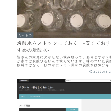
たべもの
炭酸水をストックしておく -安くておす
すめの炭酸水-
皆さんの家庭に欠かせない飲み物って、ありますか？
が家では炭酸水を好んで飲んでいます。味のついた炭
飲料ではなく、ほのかにレモン風味の炭酸水は気分を
ッキリさせたいときなどに丁度良いのです。また、カ
2019.03.
ル...