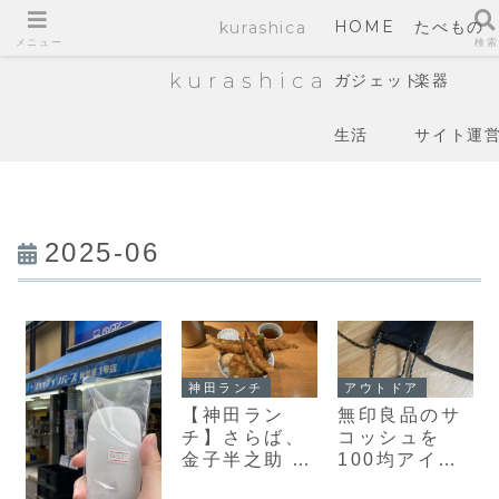
HOME
たべもの
kurashica
メニュー
検索
kurashica
ガジェット
楽器
生活
サイト運
2025-06
神田ランチ
アウトドア
【神田ラン
無印良品のサ
チ】さらば、
コッシュを
金子半之助 小
100均アイテ
川町店！人生
ムで改造！ア