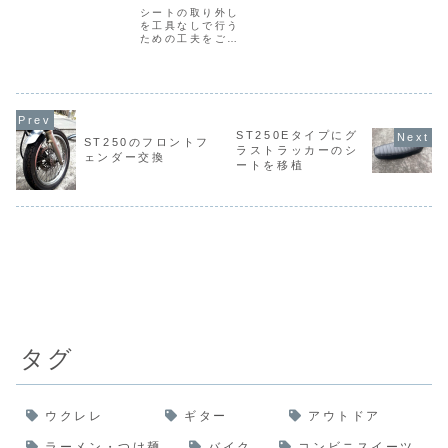
目指していろいろ
匠もの。ちなみに
夫
シートの取り外し
と物色するうち
この２台は、言わ
を工具なしで行う
に、全く興味がな
ずと知れた兄弟
ための工夫をご紹
かったスズキ
車。（グラトラ入
介。
ST250Eタイプに
れて３兄弟。）
出会い、っ格安な
価格と程度の良さ
で購入。
ST250Eタイプにグ
ST250のフロントフ
ラストラッカーのシ
ェンダー交換
ートを移植
タグ
ウクレレ
ギター
アウトドア
ラーメン・つけ麺
バイク
コンビニスイーツ