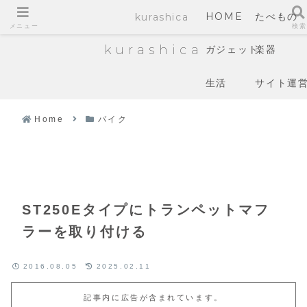
HOME
たべもの
kurashica
メニュー
検索
kurashica
ガジェット
楽器
生活
サイト運
Home
バイク
ST250Eタイプにトランペットマフ
ラーを取り付ける
2016.08.05
2025.02.11
記事内に広告が含まれています。