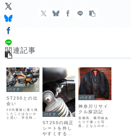
関連記事
バイク
ST250との出
バイク
会い
神奈川リサイ
20代最後に遣り残
クル探訪記
したことはないか
バイク
と思い、学生時代
首都高、横羽線あ
の夢であるバイク
たりで撮った写
ST250の純正
に乗ることを決
真。となりのボル
シートを外し
意。カフェレーサ
ティはNMDのオー
やすくする工
ー風のカスタムを
ナーである我が師