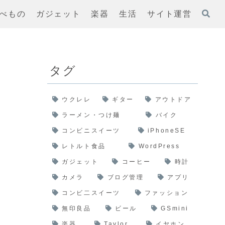
べもの
ガジェット
楽器
生活
サイト運営
タグ
ウクレレ
ギター
アウトドア
ラーメン・つけ麺
バイク
コンビニスイーツ
iPhoneSE
レトルト食品
WordPress
ガジェット
コーヒー
時計
カメラ
ブログ管理
アプリ
コンビ二スイーツ
ファッション
無印良品
ビール
GSmini
楽器
Taylor
イヤホン