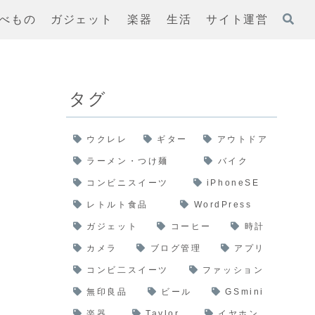
べもの
ガジェット
楽器
生活
サイト運営
タグ
ウクレレ
ギター
アウトドア
ラーメン・つけ麺
バイク
コンビニスイーツ
iPhoneSE
レトルト食品
WordPress
ガジェット
コーヒー
時計
カメラ
ブログ管理
アプリ
コンビ二スイーツ
ファッション
無印良品
ビール
GSmini
楽器
Taylor
イヤホン