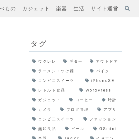
べもの
ガジェット
楽器
生活
サイト運営
タグ
ウクレレ
ギター
アウトドア
ラーメン・つけ麺
バイク
コンビニスイーツ
iPhoneSE
レトルト食品
WordPress
ガジェット
コーヒー
時計
カメラ
ブログ管理
アプリ
コンビ二スイーツ
ファッション
無印良品
ビール
GSmini
楽器
Taylor
イヤホン